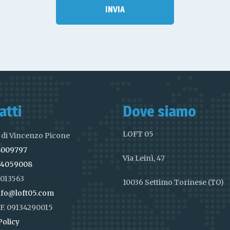
atti
Dove siamo
LOFT 05
di Vincenzo Picone
8009797
Via Leinì, 47
 4059008
8013563
10036 Settimo Torinese (TO)
nfo@loft05.com
C.F. 09134290015
Policy