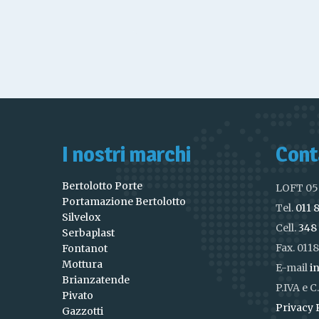
I nostri marchi
Cont
Bertolotto Porte
LOFT 05 
Portamazione Bertolotto
Tel.
011 
Silvelox
Cell.
348
Serbaplast
Fax. 011
Fontanot
Mottura
E-mail
i
Brianzatende
P.IVA e 
Pivato
Privacy 
Gazzotti