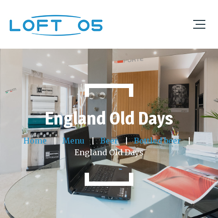
England Old Days
Home
Menu
Beer
Bottled beer
England Old Days